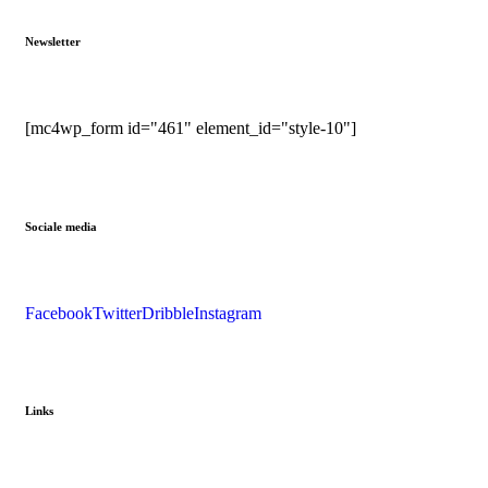
Newsletter
[mc4wp_form id="461" element_id="style-10"]
Sociale media
Facebook
Twitter
Dribble
Instagram
Links