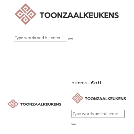
0
0 items
-
€0