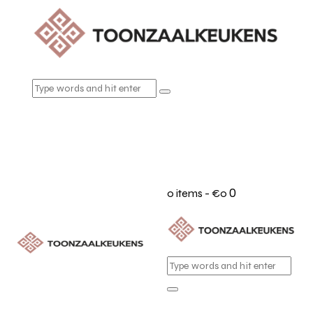
0
0 items
-
€0